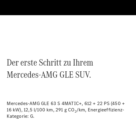
Reparatur
Service &
Garantie
Rückrufe
Ersatzteile
Accessories
Der erste Schritt zu Ihrem
Mercedes-AMG GLE SUV.
Digitale
Broschüre
Fahrzeugzubehör
Collection
Mercedes-AMG GLE 63 S 4MATIC+, 612 + 22 PS (450 +
Betriebsanleitungen
16 kW), 12,5 l/100 km, 291 g CO
/km, Energieeffizienz-
2
Kategorie:
G.
Servicetermin
buchen