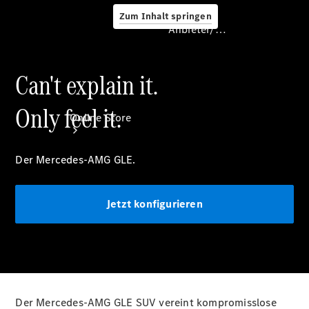
Zum Inhalt springen
Anbieter/Datenschutz
Can't explain it.
Anbieter/Datenschutz
Only feel it.
Online Store
Der Mercedes-AMG GLE.
Jetzt konfigurieren
Occasionsfahrzeuge
Fahrzeugzubehör
Digitale
Extras
Der Mercedes-AMG GLE SUV vereint kompromisslose