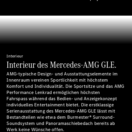
Unterwegs
laden
Pannen- &
Unfallhilfe
Räder &
Reifen
Wartung,
Reparatur
&
Interieur
Garantie
Interieur des Mercedes-AMG GLE.
AMG-typische Design- und Ausstattungselemente im
Innenraum vereinen Sportlichkeit mit höchstem
Komfort und Individualität. Die Sportsitze und das AMG
Performance Lenkrad ermöglichen höchsten
Fahrspass während das Bedien- und Anzeigekonzept
individuelles Entertainment bietet. Die erstklassige
Serienausstattung des Mercedes-AMG GLE lässt mit
Bestandteilen wie etwa dem Burmester® Surround-
Soundsystem und Panoramaschiebedach bereits ab
Werk keine Wünsche offen.
Übersicht