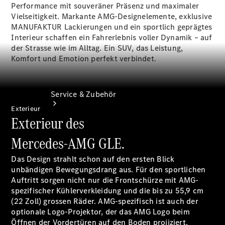
Performance mit souveräner Präsenz und maximaler
Vielseitigkeit. Markante AMG-Designelemente, exklusive
MANUFAKTUR Lackierungen und ein sportlich geprägtes
Interieur schaffen ein Fahrerlebnis voller Dynamik – auf
der Strasse wie im Alltag. Ein SUV, das Leistung,
Komfort und Emotion perfekt verbindet.
Service & Zubehör
Exterieur
Exterieur des
Mercedes-AMG GLE.
Das Design strahlt schon auf den ersten Blick
unbändigen Bewegungsdrang aus. Für den sportlichen
Auftritt sorgen nicht nur die Frontschürze mit AMG-
spezifischer Kühlerverkleidung und die bis zu 55,9 cm
Servicetermin
(22 Zoll) grossen Räder. AMG-spezifisch ist auch der
buchen
optionale Logo-Projektor, der das AMG Logo beim
Digitale
Öffnen der Vordertüren auf den Boden projiziert.
Extras