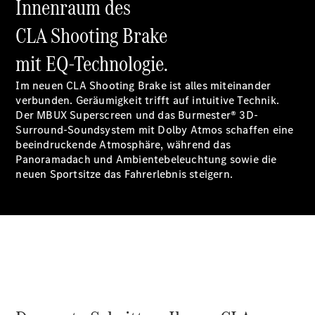
Innenraum des
Unterwegs
laden
CLA Shooting Brake
Pannen- &
Unfallhilfe
mit EQ-Technologie.
Räder &
Reifen
Im neuen CLA Shooting Brake ist alles miteinander
Wartung,
verbunden. Geräumigkeit trifft auf intuitive Technik.
Reparatur
Der MBUX
Superscreen
und das Burmester® 3D-
&
Surround-Soundsystem mit Dolby
Atmos
schaffen eine
Garantie
beeindruckende Atmosphäre, während das
Panoramadach und
Ambientebeleuchtung
sowie die
neuen
Sportsitze
das Fahrerlebnis steigern.
Übersicht