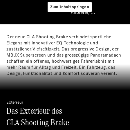
Zum Inhalt springen
Anbieter/Datenschutz
Der neue CLA Shooting Brake verbindet sportliche
Eleganz mit innovativer EQ-Technologie und
Anbieter/Datenschutz
zusätzlicher Vielseitigkeit. Das progressive Design, der
Online Store
MBUX Superscreen und das grosszügige Panoramadach
schaffen ein offenes, hochwertiges Fahrerlebnis mit
mehr Raum für Alltag und Freizeit. Ein Fahrzeug, das
Design, Funktionalität und Komfort souverän vereint.
Exterieur
Occasionsfahrzeuge
Das Exterieur des
Fahrzeugzubehör
Digitale
CLA Shooting Brake
Extras