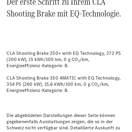
Der erste Schritt zu Ihrem CLA
Reparatur
Shooting Brake mit EQ-Technologie.
Service &
Garantie
Rückrufe
Ersatzteile
Accessories
CLA Shooting Brake 250+ with EQ Technology, 272 PS
(200 kW), 15 kWh/100 km, 0 g CO
/km,
2
Energieeffizienz-Kategorie:
B.
CLA Shooting Brake 350 4MATIC with EQ Technology,
Digitale
354 PS (260 kW), 15,6 kWh/100 km, 0 g CO
/km,
Broschüre
2
Energieeffizienz-Kategorie:
B.
Fahrzeugzubehör
Collection
Betriebsanleitungen
Die abgebildeten Darstellungen dieser Seite können
Servicetermin
gegebenenfalls Ausstattungen zeigen, die so in der
buchen
Schweiz nicht verfügbar sind. Detaillierte Auskunft zu