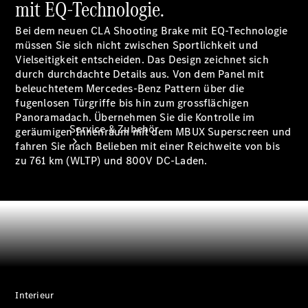
mit EQ-Technologie.
Bei dem neuen CLA Shooting Brake mit EQ-Technologie
müssen Sie sich nicht zwischen Sportlichkeit und
Vielseitigkeit entscheiden. Das Design zeichnet sich
durch durchdachte Details aus. Von dem Panel mit
beleuchtetem Mercedes-Benz Pattern über die
fugenlosen Türgriffe bis hin zum grossflächigen
Panoramadach. Übernehmen Sie die Kontrolle im
Service & Zubehör
geräumigen Innenraum mit dem MBUX Superscreen und
fahren Sie nach Belieben mit einer Reichweite von bis
zu 761 km (WLTP) und 800V DC-Laden.
Servicetermin
buchen
Digitale
Interieur
Extras