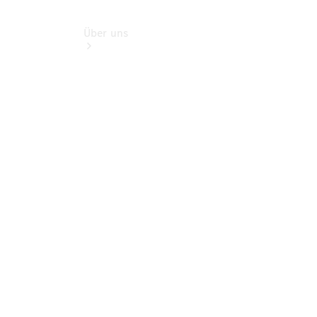
Über uns
Unternehmen
Ansprechpartner
Standort &
Öffnungszeiten
Kontaktformular
Servicetermin
buchen